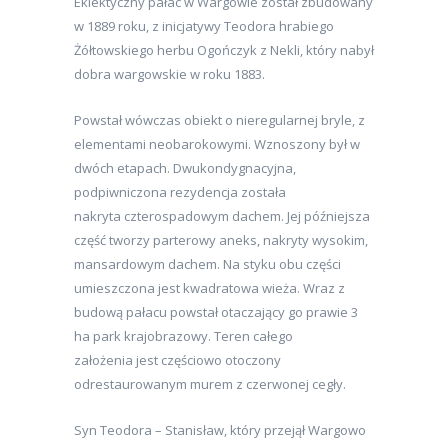
Eklektyczny pałac w Wargowie został zbudowany
w 1889 roku, z inicjatywy Teodora hrabiego
Żółtowskiego herbu Ogończyk z Nekli, który nabył
dobra wargowskie w roku 1883.
Powstał wówczas obiekt o nieregularnej bryle, z
elementami neobarokowymi. Wznoszony był w
dwóch etapach. Dwukondygnacyjna,
podpiwniczona rezydencja została
nakryta czterospadowym dachem. Jej późniejsza
część tworzy parterowy aneks, nakryty wysokim,
mansardowym dachem. Na styku obu części
umieszczona jest kwadratowa wieża. Wraz z
budową pałacu powstał otaczający go prawie 3
ha park krajobrazowy. Teren całego
założenia jest częściowo otoczony
odrestaurowanym murem z czerwonej cegły.
Syn Teodora – Stanisław, który przejął Wargowo