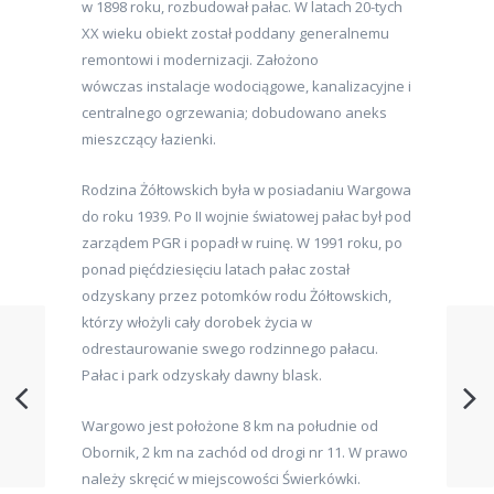
w 1898 roku, rozbudował pałac. W latach 20-tych
XX wieku obiekt został poddany generalnemu
remontowi i modernizacji. Założono
wówczas instalacje wodociągowe, kanalizacyjne i
centralnego ogrzewania; dobudowano aneks
mieszczący łazienki.
Rodzina Żółtowskich była w posiadaniu Wargowa
do roku 1939. Po II wojnie światowej pałac był pod
zarządem PGR i popadł w ruinę. W 1991 roku, po
ponad pięćdziesięciu latach pałac został
odzyskany przez potomków rodu Żółtowskich,
którzy włożyli cały dorobek życia w
odrestaurowanie swego rodzinnego pałacu.
Pałac i park odzyskały dawny blask.
Wargowo jest położone 8 km na południe od
Obornik, 2 km na zachód od drogi nr 11. W prawo
należy skręcić w miejscowości Świerkówki.