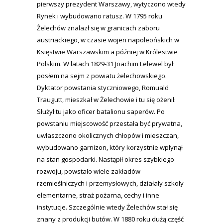
pierwszy prezydent Warszawy, wytyczono wtedy
Rynek i wybudowano ratusz. W 1795 roku
Żelechów znalazł się w granicach zaboru
austriackiego, w czasie wojen napoleońskich w
Księstwie Warszawskim a później w Królestwie
Polskim. W latach 1829-31 Joachim Lelewel był
posłem na sejm z powiatu żelechowskiego.
Dyktator powstania styczniowego, Romuald
Traugutt, mieszkał w Żelechowie i tu się ożenił.
Służył tu jako oficer batalionu saperów. Po
powstaniu miejscowość przestała być prywatna,
uwłaszczono okolicznych chłopów i mieszczan,
wybudowano garnizon, który korzystnie wpłynął
na stan gospodarki. Nastąpił okres szybkiego
rozwoju, powstało wiele zakładów
rzemieślniczych i przemysłowych, działały szkoły
elementarne, straż pożarna, cechy i inne
instytucje. Szczególnie wtedy Żelechów stał się
znany z produkcji butów. W 1880 roku dużą część