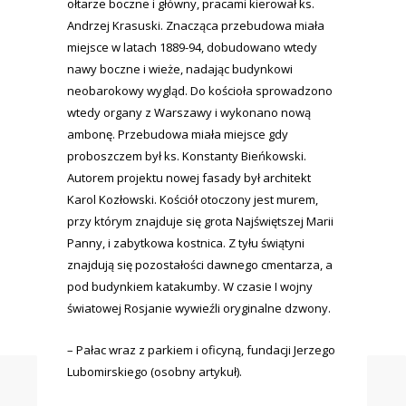
ołtarze boczne i główny, pracami kierował ks.
Andrzej Krasuski. Znacząca przebudowa miała
miejsce w latach 1889-94, dobudowano wtedy
nawy boczne i wieże, nadając budynkowi
neobarokowy wygląd. Do kościoła sprowadzono
wtedy organy z Warszawy i wykonano nową
ambonę. Przebudowa miała miejsce gdy
proboszczem był ks. Konstanty Bieńkowski.
Autorem projektu nowej fasady był architekt
Karol Kozłowski. Kościół otoczony jest murem,
przy którym znajduje się grota Najświętszej Marii
Panny, i zabytkowa kostnica. Z tyłu świątyni
znajdują się pozostałości dawnego cmentarza, a
pod budynkiem katakumby. W czasie I wojny
światowej Rosjanie wywieźli oryginalne dzwony.
– Pałac wraz z parkiem i oficyną, fundacji Jerzego
Lubomirskiego (osobny artykuł).