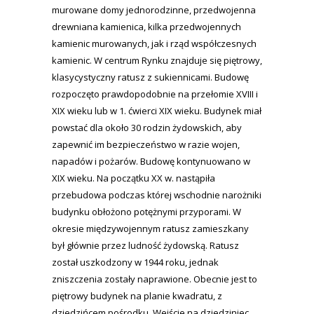
murowane domy jednorodzinne, przedwojenna
drewniana kamienica, kilka przedwojennych
kamienic murowanych, jak i rząd współczesnych
kamienic. W centrum Rynku znajduje się piętrowy,
klasycystyczny ratusz z sukiennicami. Budowę
rozpoczęto prawdopodobnie na przełomie XVIII i
XIX wieku lub w 1. ćwierci XIX wieku. Budynek miał
powstać dla około 30 rodzin żydowskich, aby
zapewnić im bezpieczeństwo w razie wojen,
napadów i pożarów. Budowę kontynuowano w
XIX wieku. Na początku XX w. nastąpiła
przebudowa podczas której wschodnie narożniki
budynku obłożono potężnymi przyporami. W
okresie międzywojennym ratusz zamieszkany
był głównie przez ludność żydowską. Ratusz
został uszkodzony w 1944 roku, jednak
zniszczenia zostały naprawione. Obecnie jest to
piętrowy budynek na planie kwadratu, z
dziedzińcem pośrodku. Wejście na dziedziniec