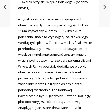
– Dworek przy alei Wojska Polskiego 7 (osobny
artykuł).
– Rynek z ratuszem – jeden z największych
obiektów tego typu w Europie o długości boków
114 m, wytyczony w latach 90. XVIII wieku z
polecenia Ignacego Wyssogoty Zakrzewskiego.
Według tych planów Żelechów miał być całkowicie
przebudowany na wzór renesansowych miast
włoskich. Rynek miał stanowić centrum miasta
wraz z wychodzącymi z jego osi czterema ulicami.
W rogach Rynku powstały dodatkowe placyki,
obecnie niezachowane. Obecnie na Rynek
prowadzą 4 uliczki, w tym jedna w południowo-
zachodnim narożu, a trzy na osiach pierzei
północnej, wschodniej i południowej.
Powierzchnia Rynku jest wybrukowana. Rozległy
plac otoczony jest różnorodną zabudową.
Znajdują się tam stare drewniane budynki,