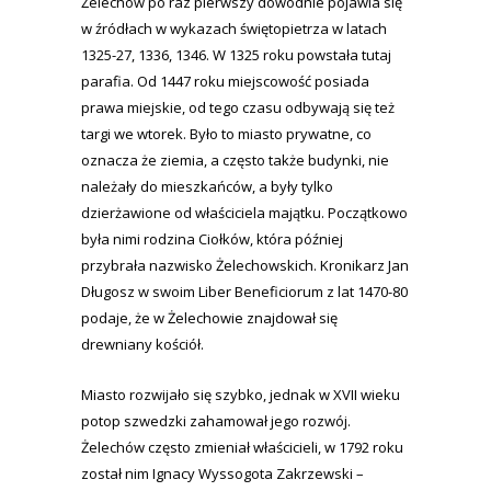
Żelechów po raz pierwszy dowodnie pojawia się
w źródłach w wykazach świętopietrza w latach
1325-27, 1336, 1346. W 1325 roku powstała tutaj
parafia. Od 1447 roku miejscowość posiada
prawa miejskie, od tego czasu odbywają się też
targi we wtorek. Było to miasto prywatne, co
oznacza że ziemia, a często także budynki, nie
należały do mieszkańców, a były tylko
dzierżawione od właściciela majątku. Początkowo
była nimi rodzina Ciołków, która później
przybrała nazwisko Żelechowskich. Kronikarz Jan
Długosz w swoim Liber Beneficiorum z lat 1470-80
podaje, że w Żelechowie znajdował się
drewniany kościół.
Miasto rozwijało się szybko, jednak w XVII wieku
potop szwedzki zahamował jego rozwój.
Żelechów często zmieniał właścicieli, w 1792 roku
został nim Ignacy Wyssogota Zakrzewski –