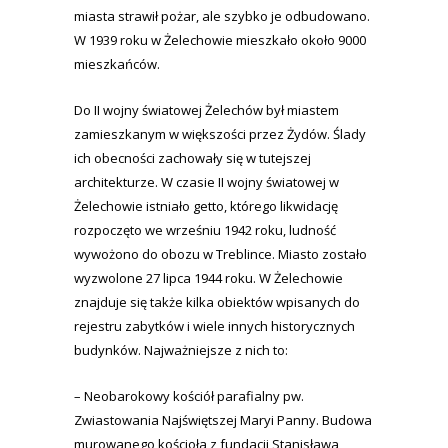
miasta strawił pożar, ale szybko je odbudowano.
W 1939 roku w Żelechowie mieszkało około 9000
mieszkańców.
Do II wojny światowej Żelechów był miastem
zamieszkanym w większości przez Żydów. Ślady
ich obecności zachowały się w tutejszej
architekturze. W czasie II wojny światowej w
Żelechowie istniało getto, którego likwidację
rozpoczęto we wrześniu 1942 roku, ludność
wywożono do obozu w Treblince. Miasto zostało
wyzwolone 27 lipca 1944 roku. W Żelechowie
znajduje się także kilka obiektów wpisanych do
rejestru zabytków i wiele innych historycznych
budynków. Najważniejsze z nich to:
– Neobarokowy kościół parafialny pw.
Zwiastowania Najświętszej Maryi Panny. Budowa
murowanego kościoła z fundacji Stanisława