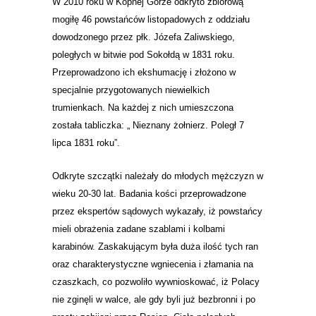
W 2010 roku w Kopnej Górze odkryto zbiorową
mogiłę 46 powstańców listopadowych z oddziału
dowodzonego przez płk. Józefa Zaliwskiego,
poległych w bitwie pod Sokołdą w 1831 roku.
Przeprowadzono ich ekshumację i złożono w
specjalnie przygotowanych niewielkich
trumienkach. Na każdej z nich umieszczona
została tabliczka: „ Nieznany żołnierz. Poległ 7
lipca 1831 roku”.
Odkryte szczątki należały do młodych mężczyzn w
wieku 20-30 lat.
Badania kości przeprowadzone
przez ekspertów sądowych wykazały, iż powstańcy
mieli obrażenia zadane szablami i kolbami
karabinów. Zaskakującym była duża ilość tych ran
oraz charakterystyczne wgniecenia i złamania na
czaszkach, co pozwoliło wywnioskować, iż Polacy
nie zginęli w walce, ale gdy byli już bezbronni i po