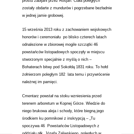
prostu zabijani przez Rosjan. Ciała poległych
zostały obdarte z mundurów i pogrzebane bezładnie
w jednej jamie grobowej.
15 września 2013 roku z zachowaniem wojskowych
honorów i ceremoniału po blisko czterech latach
odnalezione w zbiorowej mogile szczątki 46
powstańców listopadowych spoczęły w miejscu
stworzonym specjalnie z myślą o nich –
Bohaterach bitwy pod Sokołdą 1831 roku. To hołd
żołnierzom poległym 182 lata temu i przywrócenie
należnej im pamięci.
Cmentarz powstał na stoku wzniesienia przed
terenem arboretum w Kopnej Górze. Wiedzie do
niego brukowa aleja i schody, które biegną jego
środkiem ku pomnikowi z inskrypcją – „Tu
spoczywa 46 Powstańców Listopadowych z
oddziału płk. Józefa Zaliwskiego, poległych w