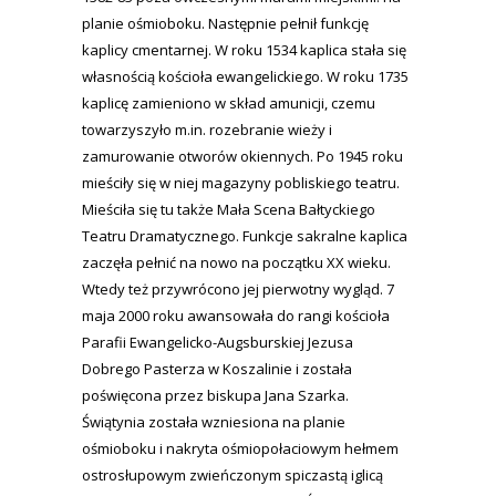
planie ośmioboku. Następnie pełnił funkcję
kaplicy cmentarnej. W roku 1534 kaplica stała się
własnością kościoła ewangelickiego. W roku 1735
kaplicę zamieniono w skład amunicji, czemu
towarzyszyło m.in. rozebranie wieży i
zamurowanie otworów okiennych. Po 1945 roku
mieściły się w niej magazyny pobliskiego teatru.
Mieściła się tu także Mała Scena Bałtyckiego
Teatru Dramatycznego. Funkcje sakralne kaplica
zaczęła pełnić na nowo na początku XX wieku.
Wtedy też przywrócono jej pierwotny wygląd. 7
maja 2000 roku awansowała do rangi kościoła
Parafii Ewangelicko-Augsburskiej Jezusa
Dobrego Pasterza w Koszalinie i została
poświęcona przez biskupa Jana Szarka.
Świątynia została wzniesiona na planie
ośmioboku i nakryta ośmiopołaciowym hełmem
ostrosłupowym zwieńczonym spiczastą iglicą