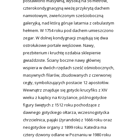
postawiono masywną, wysoką na 56 metrów,
czterokondygnacyjną wieżę przykrytą dachem
namiotowym, zwieńczonym sześcioboczną
galeryjką, nad którą góruje latarnia z cebulastym
hełmem. W 1754 roku pod dachem umieszczono
zegar. W dolnej kondygnacji znajdują się dwa
ostrołukowe portale wejściowe. Nawy,
prezbiterium i kruchtę ozdabia sklepienie
gwiaździste. Ściany boczne nawy głównej
wspiera w dwóch rzędach sześć ośmiobocznych,
masywnych filarów, zbudowanych z czerwonej
cegły, symbolizujących postacie 12 apostołów.
Wewnątrz znajduje się gotycki krucyfiks z XIV
wieku z kaplicy na Krzyżance, późnogotyckie
figury świętych z 1512 roku pochodzące z
dawnego gotyckiego ołtarza, wczesnogotycka
chrzcielnica, pająki (żyrandole) z 1666 roku oraz
neogotyckie organy z 1899 roku. Katedra ma
cztery dzwony odlane w Poznaniu w 1980 roku