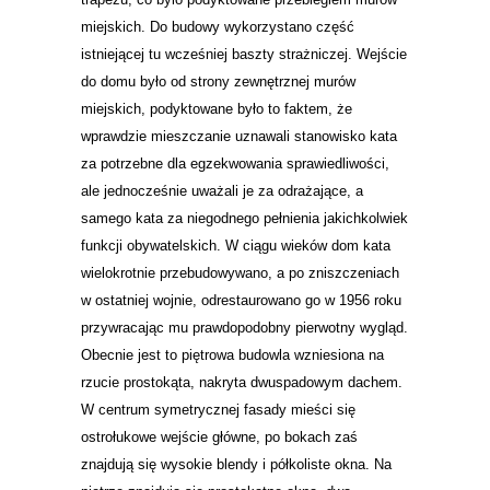
miejskich. Do budowy wykorzystano część
istniejącej tu wcześniej baszty strażniczej. Wejście
do domu było od strony zewnętrznej murów
miejskich, podyktowane było to faktem, że
wprawdzie mieszczanie uznawali stanowisko kata
za potrzebne dla egzekwowania sprawiedliwości,
ale jednocześnie uważali je za odrażające, a
samego kata za niegodnego pełnienia jakichkolwiek
funkcji obywatelskich. W ciągu wieków dom kata
wielokrotnie przebudowywano, a po zniszczeniach
w ostatniej wojnie, odrestaurowano go w 1956 roku
przywracając mu prawdopodobny pierwotny wygląd.
Obecnie jest to piętrowa budowla wzniesiona na
rzucie prostokąta, nakryta dwuspadowym dachem.
W centrum symetrycznej fasady mieści się
ostrołukowe wejście główne, po bokach zaś
znajdują się wysokie blendy i półkoliste okna. Na