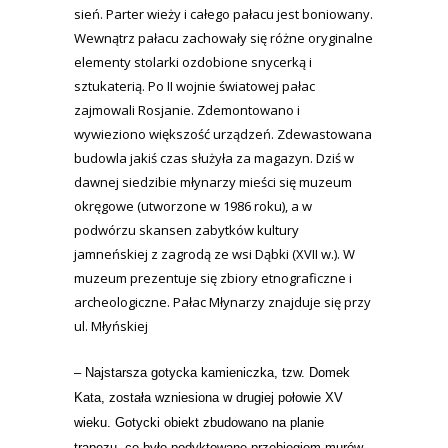
sień. Parter wieży i całego pałacu jest boniowany.
Wewnątrz pałacu zachowały się różne oryginalne
elementy stolarki ozdobione snycerką i
sztukaterią. Po II wojnie światowej pałac
zajmowali Rosjanie. Zdemontowano i
wywieziono większość urządzeń. Zdewastowana
budowla jakiś czas służyła za magazyn. Dziś w
dawnej siedzibie młynarzy mieści się muzeum
okręgowe (utworzone w 1986 roku), a w
podwórzu skansen zabytków kultury
jamneńskiej z zagrodą ze wsi Dąbki (XVII w.). W
muzeum prezentuje się zbiory etnograficzne i
archeologiczne. Pałac Młynarzy znajduje się przy
ul. Młyńskiej
– Najstarsza gotycka kamieniczka, tzw. Domek
Kata, została wzniesiona w drugiej połowie XV
wieku.
Gotycki obiekt zbudowano na planie
trapezu, co było podyktowane przebiegiem murów