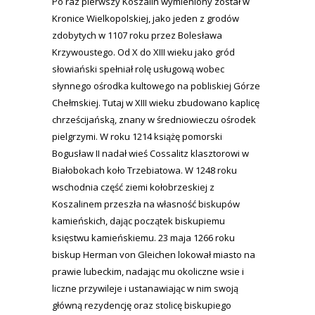
Po raz pierwszy Koszalin wymieniony został w
Kronice Wielkopolskiej, jako jeden z grodów
zdobytych w 1107 roku przez Bolesława
Krzywoustego. Od X do XIII wieku jako gród
słowiański spełniał rolę usługową wobec
słynnego ośrodka kultowego na pobliskiej Górze
Chełmskiej. Tutaj w XIII wieku zbudowano kaplicę
chrześcijańską, znany w średniowieczu ośrodek
pielgrzymi. W roku 1214 książę pomorski
Bogusław II nadał wieś Cossalitz klasztorowi w
Białobokach koło Trzebiatowa. W 1248 roku
wschodnia część ziemi kołobrzeskiej z
Koszalinem przeszła na własność biskupów
kamieńskich, dając początek biskupiemu
księstwu kamieńskiemu. 23 maja 1266 roku
biskup Herman von Gleichen lokował miasto na
prawie lubeckim, nadając mu okoliczne wsie i
liczne przywileje i ustanawiając w nim swoją
główną rezydencję oraz stolicę biskupiego