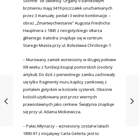
Sochne” ze Świdnicy. Organy o barokowym
brzmieniu mają 3419 piszczałek uruchamianych
przez 3 manuały, pedał i 3 wolne kombinacje. –
obraz „Zmartwychwstanie” Augusta Friedricha
Hauptnera z 1845 z neogotyckiego ołtarza
głównego. Katedra znajduje się w centrum
Starego Miasta przy ul. Bolesława Chrobrego 7.
– Murowany zamek wzniesiony w drugiej połowie
XIII wieku z fundacji książąt pomorskich (osobny
artykuł). Do dziś z pierwotnego zamku zachowały
się tylko fragmenty muru kaplicy zamkowej z
portalem gotyckim w kościele cysterek. Obecnie
kościół użytkowany jest przez wiernych
prawosławnych jako cerkiew. Świątynia znajduje
się przy ul. Adama Mickiewicza.
– Pałac Młynarzy – wzniesiony został w latach
1890-97 z inicjatywy Carla Gelerta. Jest to