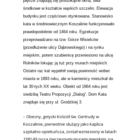
piętrze znajdują się prostokątne okna, dwa
środkowe w kształcie wąskich szczelin. Elewacja
budynku jest częściowo otynkowana. Stanowisko
kata w średniowiecznym Koszalinie funkcjonowało
prawdopodobnie od 1464 roku. Egzekucje
przeprowadzano na tzw. Górze Wisielców
(przedłużenie ulicy Dąbrowskiego) i na rynku
miejskim, potem szubienicę przeniesiono na ulicę
Rolników lokując ją tuż przy murach miejskich.
Ostatni raz kat wypełnił swoją powinność wobec
miasta w 1893 roku, ale w kamienicy mieszkał do
lat 30-tych XX wieku. Obiekt od 1964 roku jest
siedzibą Teatru Propozycji „Dialog”. Dom Kata
znajduje się przy ul. Grodzkiej 3.
– Obecny, gotycki Kościół św. Gertrudy w
Koszalinie, pierwotnie służący jako kaplica
szpitalno-opiekuńcza, został wzniesiony w latach
1382-83 poza ówczesnymi murami miejskimi. na