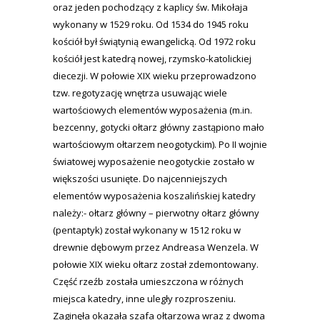
oraz jeden pochodzący z kaplicy św. Mikołaja
wykonany w 1529 roku. Od 1534 do 1945 roku
kościół był świątynią ewangelicką. Od 1972 roku
kościół jest katedrą nowej, rzymsko-katolickiej
diecezji. W połowie XIX wieku przeprowadzono
tzw. regotyzację wnętrza usuwając wiele
wartościowych elementów wyposażenia (m.in.
bezcenny, gotycki ołtarz główny zastąpiono mało
wartościowym ołtarzem neogotyckim). Po II wojnie
światowej wyposażenie neogotyckie zostało w
większości usunięte. Do najcenniejszych
elementów wyposażenia koszalińskiej katedry
należy:- ołtarz główny – pierwotny ołtarz główny
(pentaptyk) został wykonany w 1512 roku w
drewnie dębowym przez Andreasa Wenzela. W
połowie XIX wieku ołtarz został zdemontowany.
Część rzeźb została umieszczona w różnych
miejsca katedry, inne uległy rozproszeniu.
Zaginęła okazała szafa ołtarzowa wraz z dwoma