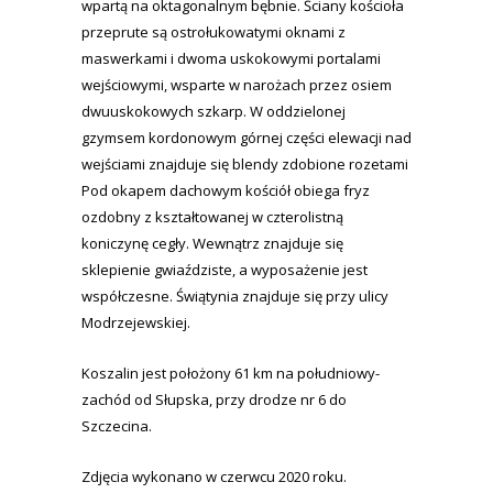
wpartą na oktagonalnym bębnie. Ściany kościoła
przeprute są ostrołukowatymi oknami z
maswerkami i dwoma uskokowymi portalami
wejściowymi, wsparte w narożach przez osiem
dwuuskokowych szkarp. W oddzielonej
gzymsem kordonowym górnej części elewacji nad
wejściami znajduje się blendy zdobione rozetami
Pod okapem dachowym kościół obiega fryz
ozdobny z kształtowanej w czterolistną
koniczynę cegły. Wewnątrz znajduje się
sklepienie gwiaździste, a wyposażenie jest
współczesne. Świątynia znajduje się przy ulicy
Modrzejewskiej.
Koszalin jest położony 61 km na południowy-
zachód od Słupska, przy drodze nr 6 do
Szczecina.
Zdjęcia wykonano w czerwcu 2020 roku.