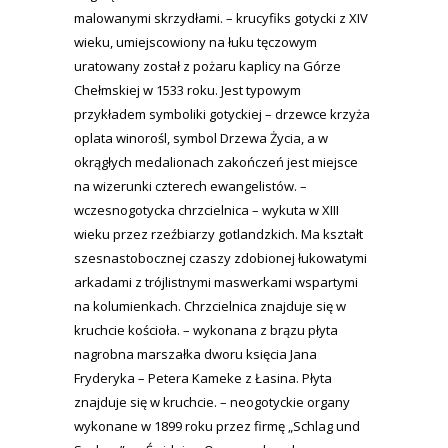
malowanymi skrzydłami. – krucyfiks gotycki z XIV
wieku, umiejscowiony na łuku tęczowym
uratowany został z pożaru kaplicy na Górze
Chełmskiej w 1533 roku. Jest typowym
przykładem symboliki gotyckiej – drzewce krzyża
oplata winorośl, symbol Drzewa Życia, a w
okrągłych medalionach zakończeń jest miejsce
na wizerunki czterech ewangelistów. –
wczesnogotycka chrzcielnica – wykuta w XIII
wieku przez rzeźbiarzy gotlandzkich. Ma kształt
szesnastobocznej czaszy zdobionej łukowatymi
arkadami z trójlistnymi maswerkami wspartymi
na kolumienkach. Chrzcielnica znajduje się w
kruchcie kościoła. – wykonana z brązu płyta
nagrobna marszałka dworu księcia Jana
Fryderyka – Petera Kameke z Łasina. Płyta
znajduje się w kruchcie. – neogotyckie organy
wykonane w 1899 roku przez firmę „Schlag und