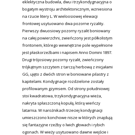
eklektyczna budowla, dwu i trzykondygnacyjna o
bogatym wystroju architektonicznym, wzniesiona
na rzucie litery L. W wieloosiowej elewacji
frontowej usytuowano dwa pozorne ryzality.
Pierwszy dwuosiowy pozorny ryzalit boniowany
na całej powierzchni, zwieńczony jest półkolistym
frontonem, którego wewnętrzne pole wypełnione
jest płaskorzeźbami i napisem Anno Domini 1897.
Drugi trójosiowy pozorny ryzalit, zwieńczony
trójkątnym szczytem z tarczą herbową z inicjałami
GG, ujęto z dwóch stron w boniowane pilastry z
kapitelami. Kondygnacje rozdzielone zostały
profilowanym gzymsem. Od strony południowej
stoi kwadratowa, trzykondygnacyjna wieża,
nakryta spłaszczoną kopułą, którą wieńczy
latarnia. W narożnikach trzeciej kondygnacji
umieszczono konchowe nisze w których znajdują
się fantazyjne rzeźby o lwich głowach i rybich
ogonach. W wieży usytuowano dawne wejście i