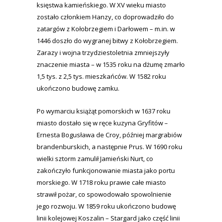
księstwa kamieńskiego. W XV wieku miasto
zostało członkiem Hanzy, co doprowadziło do
zatargów z Kołobrzegiem i Darłowem – m.in. w
1446 doszło do wygranej bitwy z Kołobrzegiem.
Zarazy i wojna trzydziestoletnia zmniejszyły
znaczenie miasta – w 1535 roku na dżumę zmarło
1,5 tys. z 2,5 tys. mieszkańców. W 1582 roku
ukończono budowę zamku.
Po wymarciu książąt pomorskich w 1637 roku
miasto dostało się w ręce kuzyna Gryfitów –
Ernesta Bogusława de Croy, później margrabiów
brandenburskich, a następnie Prus. W 1690 roku
wielki sztorm zamulił Jamieński Nurt, co
zakończyło funkcjonowanie miasta jako portu
morskiego. W 1718 roku prawie całe miasto
strawił pożar, co spowodowało spowolnienie
jego rozwoju. W 1859 roku ukończono budowę
linii kolejowej Koszalin – Stargard jako część linii