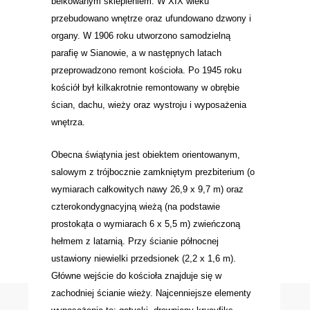
belkowanym sklepieniem. W XIX wieku
przebudowano wnętrze oraz ufundowano dzwony i
organy. W 1906 roku utworzono samodzielną
parafię w Sianowie, a w następnych latach
przeprowadzono remont kościoła. Po 1945 roku
kościół był kilkakrotnie remontowany w obrębie
ścian, dachu, wieży oraz wystroju i wyposażenia
wnętrza.
Obecna świątynia jest obiektem orientowanym,
salowym z trójbocznie zamkniętym prezbiterium (o
wymiarach całkowitych nawy 26,9 x 9,7 m) oraz
czterokondygnacyjną wieżą (na podstawie
prostokąta o wymiarach 6 x 5,5 m) zwieńczoną
hełmem z latarnią. Przy ścianie północnej
ustawiony niewielki przedsionek (2,2 x 1,6 m).
Główne wejście do kościoła znajduje się w
zachodniej ścianie wieży. Najcenniejsze elementy