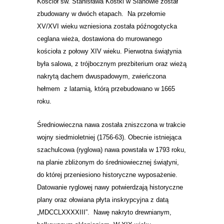
Kościół św. Stanisława Kostki w Sianowie został
zbudowany w dwóch etapach. Na przełomie
XV/XVI wieku wzniesiona została późnogotycka
ceglana wieża, dostawiona do murowanego
kościoła z połowy XIV wieku. Pierwotna świątynia
była salowa, z trójbocznym prezbiterium oraz wieżą
nakrytą dachem dwuspadowym, zwieńczona
hełmem z latarnią, którą przebudowano w 1665
roku.
Średniowieczna nawa została zniszczona w trakcie
wojny siedmioletniej (1756-63). Obecnie istniejąca
szachulcowa (ryglowa) nawa powstała w 1793 roku,
na planie zbliżonym do średniowiecznej świątyni,
do której przeniesiono historyczne wyposażenie.
Datowanie ryglowej nawy potwierdzają historyczne
plany oraz ołowiana płyta inskrypcyjna z datą
„MDCCLXXXXIII”.
Nawę nakryto drewnianym,