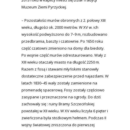
2013 roku w kaplicy mieści się Dział Tradycji
Muzeum Ziemi Pyrzyckiej.
– Pozostałości murów obronnych z 2. połowy XIII
wieku, długości ok. 2000 metrów. W XV w. ich
wysokość podwyższono do 7–9 m, rozbudowano
przedbramia, baszty i czatownie. Po 1650 roku
część czatowni zmieniono na domy dla biedoty.
Po wojnie część murów odrestaurowano. Wały z
XIII wieku otaczały miasto na długość 2250 m.
Razem z fosą i stawami młyńskimi stanowiły
dostateczne zabezpieczenie przed najazdami. W
latach 1830–45 wały zostały zamienione na
promenadę spacerową. Fosy zostały częściowo
zasypane i przeznaczone na ogrody. Do dziś
zachowały się : ruiny Bramy Szczecińskiej
powstałej w XII wieku. W XV wieku liczyła 6 pięter i
zwieńczona była stożkowym hełmem. Podczas II
wojny światowej zniszczona do pierwszej