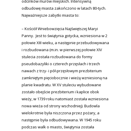
odcinków murów miejskich. Intensywną
odbudowę miasta zakończono w latach 80-tych.
Najważniejsze zabytki miasta to:
– Kościół Wniebowzięcia Najświętszej Maryi
Panny. Jest to świątynia gotycka, wzniesiona w 2
połowie XIII wieku, a następnie przebudowywana
i rozbudowana (m.in. w pierwszej połowie XIV
stulecia została rozbudowana do formy
pseudobazyliki o czterech przęsłach i trzech
nawach z trzy- i pół-przęsłowym prezbiterium
zamkniętym pięciobocznie i wieżą wzniesioną na
planie kwadratu. W XV stuleciu wybudowane
zostało obejście prezbiterium i kaplice obok
wieży, w 1739 roku natomiast została wzniesiona
nowa wieża od strony wschodniej). Budowla
wielokrotnie była niszczona przez pożary, a
następnie była odbudowywana. W 1945 roku
podczas walk o miasto, świątynia została