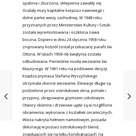
spalona i zburzona, sklepienia zawaliły się.
Ocalały mury kapitalne korpusu nawowego i
dolne partie wieży zachodniej. W 1948 roku
przyznanych przez Ministerstwo Kultury i Sztuki
została wyremontowana i oszklona nawa
boczna. Dopiero w dniu 24 stycznia 1958 roku
zrujnowany kościół został przekazany parafii św.
Ottona. W latach 1958–66 świątynia została
odbudowana. Pierwotnie nosiła wezwanie św.
Maurycego. W 1961 roku na podstawie decyzji
księdza prymasa Stefana Wyszyńskiego
otrzymała obecne wezwanie. Elewacje długie są
podzielone przez ostrołukowe okna, portale i
przypory, skrępowane gzymsem cokołowym.
Otwory okienne i drzwiowe ujęte są w rozglifione
obramienia, wykonane z kształtek ceramicznych.
Wieża nakryta hełmem namiotowym, posiada
dekorację w postaci ostrołukowych blend,
znajdujących się na kilku kondygnacjach; na