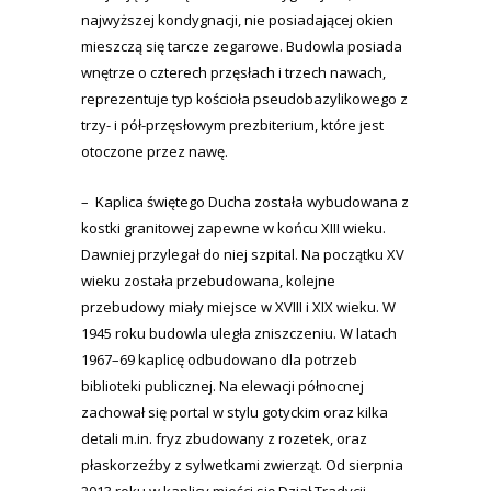
najwyższej kondygnacji, nie posiadającej okien
mieszczą się tarcze zegarowe. Budowla posiada
wnętrze o czterech przęsłach i trzech nawach,
reprezentuje typ kościoła pseudobazylikowego z
trzy- i pół-przęsłowym prezbiterium, które jest
otoczone przez nawę.
– Kaplica świętego Ducha została wybudowana z
kostki granitowej zapewne w końcu XIII wieku.
Dawniej przylegał do niej szpital. Na początku XV
wieku została przebudowana, kolejne
przebudowy miały miejsce w XVIII i XIX wieku. W
1945 roku budowla uległa zniszczeniu. W latach
1967–69 kaplicę odbudowano dla potrzeb
biblioteki publicznej. Na elewacji północnej
zachował się portal w stylu gotyckim oraz kilka
detali m.in. fryz zbudowany z rozetek, oraz
płaskorzeźby z sylwetkami zwierząt. Od sierpnia