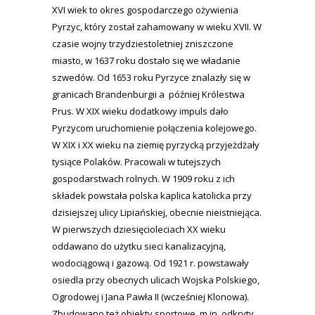
XVI wiek to okres gospodarczego ożywienia
Pyrzyc, który został zahamowany w wieku XVII. W
czasie wojny trzydziestoletniej zniszczone
miasto, w 1637 roku dostało się we władanie
szwedów. Od 1653 roku Pyrzyce znalazły się w
granicach Brandenburgii a później Królestwa
Prus. W XIX wieku dodatkowy impuls dało
Pyrzycom uruchomienie połączenia kolejowego.
W XIX i XX wieku na ziemię pyrzycką przyjeżdżały
tysiące Polaków. Pracowali w tutejszych
gospodarstwach rolnych. W 1909 roku z ich
składek powstała polska kaplica katolicka przy
dzisiejszej ulicy Lipiańskiej, obecnie nieistniejąca.
W pierwszych dziesięcioleciach XX wieku
oddawano do użytku sieci kanalizacyjną,
wodociągową i gazową. Od 1921 r. powstawały
osiedla przy obecnych ulicach Wojska Polskiego,
Ogrodowej i Jana Pawła II (wcześniej Klonowa).
Zbudowano też obiekty sportowe, m.in. odkryty