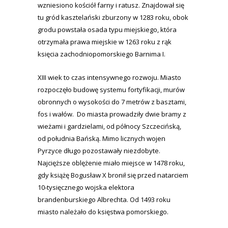
wzniesiono kościół farny i ratusz. Znajdował się
tu gród kasztelański zburzony w 1283 roku, obok
grodu powstała osada typu miejskiego, która
otrzymała prawa miejskie w 1263 roku z rąk
księcia zachodniopomorskiego Barnima I.
XIII wiek to czas intensywnego rozwoju. Miasto
rozpoczęło budowę systemu fortyfikacji, murów
obronnych o wysokości do 7 metrów z basztami,
fos i wałów. Do miasta prowadziły dwie bramy z
wieżami i gardzielami, od północy Szczecińską,
od południa Bańską. Mimo licznych wojen
Pyrzyce długo pozostawały niezdobyte.
Najcięższe oblężenie miało miejsce w 1478 roku,
gdy książę Bogusław X bronił się przed natarciem
10-tysięcznego wojska elektora
brandenburskiego Albrechta. Od 1493 roku
miasto należało do księstwa pomorskiego.