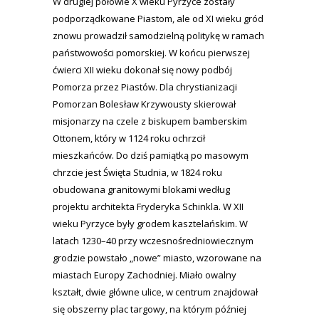
W drugiej połowie X wieku Pyrzyce zostały
podporządkowane Piastom, ale od XI wieku gród
znowu prowadził samodzielną politykę w ramach
państwowości pomorskiej. W końcu pierwszej
ćwierci XII wieku dokonał się nowy podbój
Pomorza przez Piastów. Dla chrystianizacji
Pomorzan Bolesław Krzywousty skierował
misjonarzy na czele z biskupem bamberskim
Ottonem, który w 1124 roku ochrzcił
mieszkańców. Do dziś pamiątką po masowym
chrzcie jest Święta Studnia, w 1824 roku
obudowana granitowymi blokami według
projektu architekta Fryderyka Schinkla. W XII
wieku Pyrzyce były grodem kasztelańskim. W
latach 1230–40 przy wczesnośredniowiecznym
grodzie powstało „nowe” miasto, wzorowane na
miastach Europy Zachodniej. Miało owalny
kształt, dwie główne ulice, w centrum znajdował
się obszerny plac targowy, na którym później