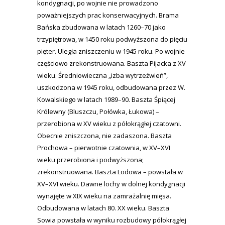
kondygnacji, po wojnie nie prowadzono
poważniejszych prac konserwacyjnych. Brama
Bańska zbudowana w latach 1260–70 jako
trzypiętrowa, w 1450 roku podwyższona do pięciu
pięter. Uległa zniszczeniu w 1945 roku. Po wojnie
częściowo zrekonstruowana. Baszta Pijacka z XV
wieku. Średniowieczna „izba wytrzeźwień”,
uszkodzona w 1945 roku, odbudowana przez W.
Kowalskiego w latach 1989–90. Baszta Śpiącej
Królewny (Bluszczu, Połówka, Łukowa) –
przerobiona w XV wieku z półokrągłej czatowni.
Obecnie zniszczona, nie zadaszona. Baszta
Prochowa – pierwotnie czatownia, w XV–XVI
wieku przerobiona i podwyższona;
zrekonstruowana. Baszta Lodowa – powstała w
XV–XVI wieku. Dawne lochy w dolnej kondygnacji
wynajęte w XIX wieku na zamrażalnię mięsa.
Odbudowana w latach 80. XX wieku. Baszta
Sowia powstała w wyniku rozbudowy półokrągłej