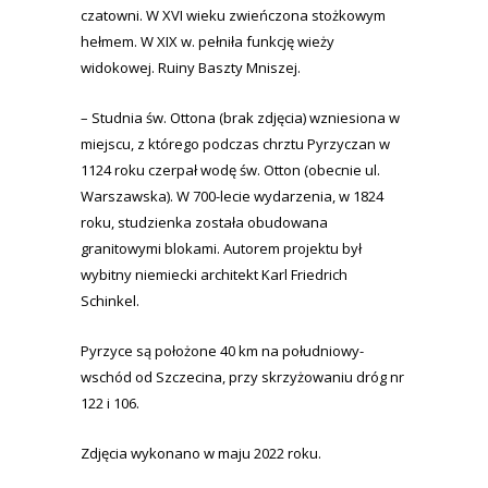
czatowni. W XVI wieku zwieńczona stożkowym
hełmem. W XIX w. pełniła funkcję wieży
widokowej. Ruiny Baszty Mniszej.
– Studnia św. Ottona (brak zdjęcia) wzniesiona w
miejscu, z którego podczas chrztu Pyrzyczan w
1124 roku czerpał wodę św. Otton (obecnie ul.
Warszawska). W 700-lecie wydarzenia, w 1824
roku, studzienka została obudowana
granitowymi blokami. Autorem projektu był
wybitny niemiecki architekt Karl Friedrich
Schinkel.
Pyrzyce są położone 40 km na południowy-
wschód od Szczecina, przy skrzyżowaniu dróg nr
122 i 106.
Zdjęcia wykonano w maju 2022 roku.