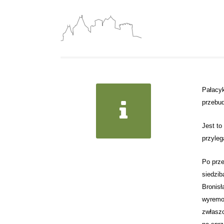
Pałacyk
przebu
Jest t
przyleg
Po prze
siedzib
Bronisł
wyremon
zwłaszc