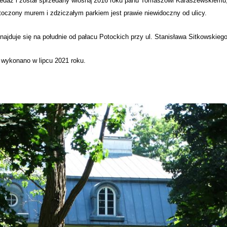
edaż i został sprzedany wiosną 2016 roku panu Tomaszowi Karaszewskiemu, 
toczony murem i zdziczałym parkiem jest prawie niewidoczny od ulicy.
najduje się na południe od pałacu Potockich p
rzy ul. Stanisława Sitkowskiego
 wykonano w lipcu 2021 roku.