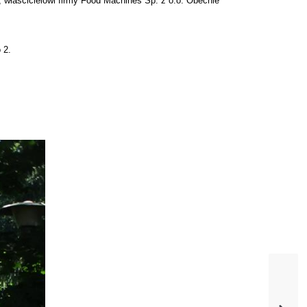
właścicielowi firmy Food Machines Sp. z o.o. Obecnie
 2.