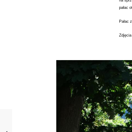
na sprz
pałac o
Pałac z
Zdjęcia