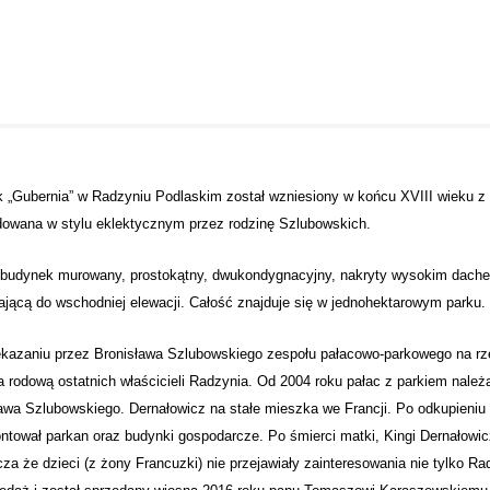
 „Gubernia” w Radzyniu Podlaskim został wzniesiony w końcu XVIII wieku z 
dowana w stylu eklektycznym przez rodzinę Szlubowskich.
o budynek murowany, prostokątny, dwukondygnacyjny, nakryty wysokim dac
ającą do wschodniej elewacji. Całość znajduje się w jednohektarowym parku.
kazaniu przez Bronisława Szlubowskiego zespołu pałacowo-parkowego na rze
a rodową ostatnich właścicieli Radzynia. Od 2004 roku pałac z parkiem nale
awa Szlubowskiego. Dernałowicz na stałe mieszka we Francji. Po odkupieniu
tował parkan oraz budynki gospodarcze. Po śmierci matki, Kingi Dernałowicz
za że dzieci (z żony Francuzki) nie przejawiały zainteresowania nie tylko Rad