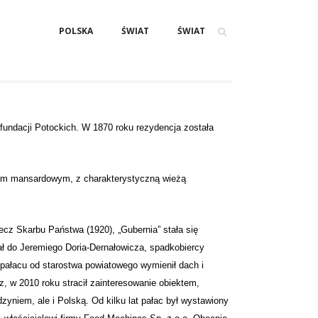
POLSKA
ŚWIAT
ŚWIAT
fundacji Potockich. W 1870 roku rezydencja została
hem mansardowym, z charakterystyczną wieżą
cz Skarbu Państwa (1920), „Gubernia” stała się
żał do Jeremiego Doria-Dernałowicza, spadkobiercy
 pałacu od starostwa powiatowego wymienił dach i
, w 2010 roku stracił zainteresowanie obiektem,
zyniem, ale i Polską. Od kilku lat pałac był wystawiony