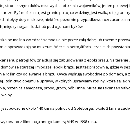
ej stronie rzędu dołów misowych stoi trzech wojowników, jeden po lewej i
i tarcze. Być może linia jest granicą, a to, co widzimy, jest walką o tę gr
chni płyty doły miskowe, niektóre pozornie przypadkowo rozrzucone, inne
ch, między nogami ludzi lub pod ogonami byków.
askalne można zwiedzać samodzielnie przez całą dobę lub razem z przewo
nnie oprowadzają po muzeum. Więcej o petroglifach i czasie ich powstani
kansenu petroglifów znajdują się zabudowania z epoki brązu. Na terenie
 domów ze starszej i młodszej epoki brązu. Jest też pracownia, gdzie w s
nie roślin czy odlewanie z brązu. Owce wędrują swobodnie po domach, a z
j. Rolnictwo obejmuje uprawy, w których uprawiamy rośliny, które są jak 
ka, pszenica samopsza, proso, groch, bób i inne. Muzeum i skansen Vitly
p wolny.
e jest położone około 140 km na północ od Goteborga, około 2 km na zachó
a wykonano z filmu nagranego kamerą VHS w 1998 roku.