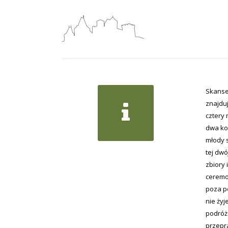
Skansen
znajduj
cztery 
dwa ko
młody s
tej dwó
zbiory
ceremon
poza po
nie żyj
podróżo
przepr