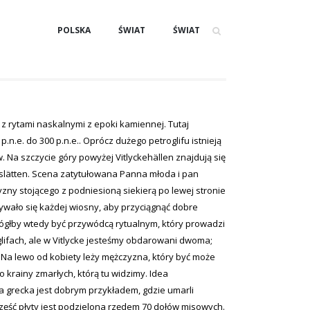
POLSKA
ŚWIAT
ŚWIAT
z rytami naskalnymi z epoki kamiennej. Tutaj
n.e. do 300 p.n.e.. Oprócz dużego petroglifu istnieją
w. Na szczycie góry powyżej Vitlyckehällen znajdują się
lätten. Scena zatytułowana Panna młoda i pan
yzny stojącego z podniesioną siekierą po lewej stronie
bywało się każdej wiosny, aby przyciągnąć dobre
mógłby wtedy być przywódcą rytualnym, który prowadzi
glifach, ale w Vitlycke jesteśmy obdarowani dwoma;
 Na lewo od kobiety leży mężczyzna, który być może
o krainy zmarłych, którą tu widzimy. Idea
a grecka jest dobrym przykładem, gdzie umarli
zęść płyty jest podzielona rzędem 70 dołów misowych.