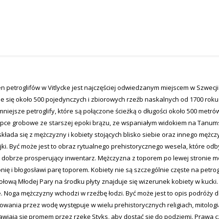
 petroglifów w Vitlycke jest najczęściej odwiedzanym miejscem w Szwecji 
e się około 500 pojedynczych i zbiorowych rzeźb naskalnych od 1700 roku p.
mniejsze petroglify, które są połączone ścieżką o długości około 500 metró
pce grobowe ze starszej epoki brązu, ze wspaniałym widokiem na Tanums
kłada się z mężczyzny i kobiety stojących blisko siebie oraz innego mężcz
jki. Być może jest to obraz rytualnego prehistorycznego wesela, które od
 i dobrze prosperujący inwentarz. Mężczyzna z toporem po lewej stronie 
ię i błogosławi parę toporem. Kobiety nie są szczególnie częste na petro
łową Młodej Pary na środku płyty znajduje się wizerunek kobiety w kucki.
e. Noga mężczyzny wchodzi w rzeźbę łodzi. Być może jest to opis podróży d
wania przez wodę występuje w wielu prehistorycznych religiach, mitologi
awiają się promem przez rzekę Styks, aby dostać się do podziemi. Prawa c