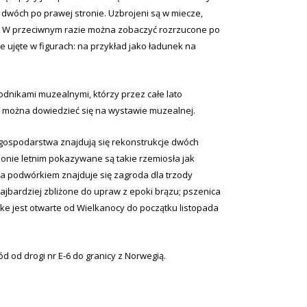
 dwóch po prawej stronie. Uzbrojeni są w miecze,
anicę. W przeciwnym razie można zobaczyć rozrzucone po
 ujęte w figurach: na przykład jako ładunek na
dnikami muzealnymi, którzy przez całe lato
a można dowiedzieć się na wystawie muzealnej.
 gospodarstwa znajdują się rekonstrukcje dwóch
ezonie letnim pokazywane są takie rzemiosła jak
a podwórkiem znajduje się zagroda dla trzody
najbardziej zbliżone do upraw z epoki brązu; pszenica
cke jest otwarte od Wielkanocy do początku listopada
d od drogi nr E-6 do granicy z Norwegią.