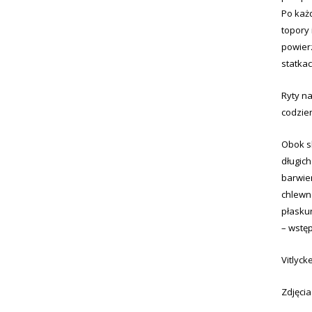
Po każd
topory 
powierz
statka
Ryty n
codzie
Obok s
długich
barwie
chlewne
płaskur
– wstę
Vitlyck
Zdjęci