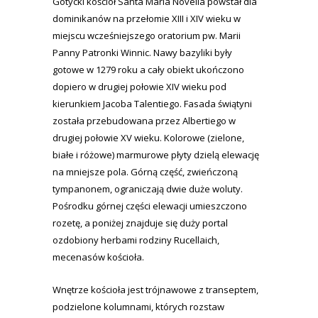
Gotycki kościół Santa Maria Novella powstał dla
dominikanów na przełomie XIII i XIV wieku w
miejscu wcześniejszego oratorium pw. Marii
Panny Patronki Winnic. Nawy bazyliki były
gotowe w 1279 roku a cały obiekt ukończono
dopiero w drugiej połowie XIV wieku pod
kierunkiem Jacoba Talentiego. Fasada świątyni
została przebudowana przez Albertiego w
drugiej połowie XV wieku. Kolorowe (zielone,
białe i różowe) marmurowe płyty dzielą elewację
na mniejsze pola. Górną część, zwieńczoną
tympanonem, ograniczają dwie duże woluty.
Pośrodku górnej części elewacji umieszczono
rozetę, a poniżej znajduje się duży portal
ozdobiony herbami rodziny Rucellaich,
mecenasów kościoła.
Wnętrze kościoła jest trójnawowe z transeptem,
podzielone kolumnami, których rozstaw