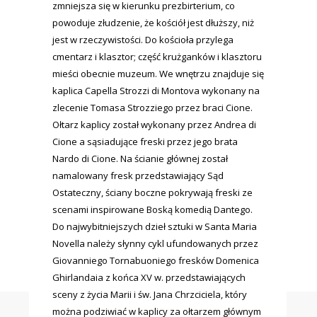
zmniejsza się w kierunku prezbirterium, co
powoduje złudzenie, że kościół jest dłuższy, niż
jest w rzeczywistości. Do kościoła przylega
cmentarz i klasztor; część krużganków i klasztoru
mieści obecnie muzeum. We wnętrzu znajduje się
kaplica Capella Strozzi di Montova wykonany na
zlecenie Tomasa Strozziego przez braci Cione.
Ołtarz kaplicy został wykonany przez Andrea di
Cione a sąsiadujące freski przez jego brata
Nardo di Cione. Na ścianie głównej został
namalowany fresk przedstawiający Sąd
Ostateczny, ściany boczne pokrywają freski ze
scenami inspirowane Boską komedią Dantego.
Do najwybitniejszych dzieł sztuki w Santa Maria
Novella należy słynny cykl ufundowanych przez
Giovanniego Tornabuoniego fresków Domenica
Ghirlandaia z końca XV w. przedstawiających
sceny z życia Marii i św. Jana Chrzciciela, który
można podziwiać w kaplicy za ołtarzem głównym