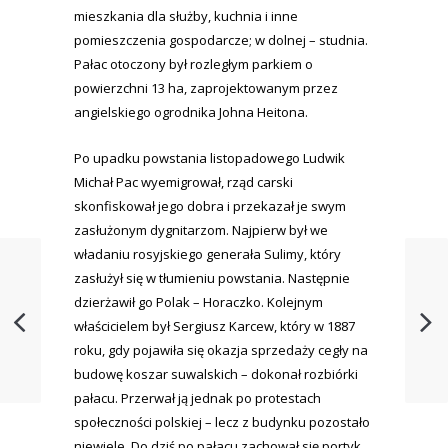
mieszkania dla służby, kuchnia i inne
pomieszczenia gospodarcze; w dolnej – studnia.
Pałac otoczony był rozległym parkiem o
powierzchni 13 ha, zaprojektowanym przez
angielskiego ogrodnika Johna Heitona.
Po upadku powstania listopadowego Ludwik
Michał Pac wyemigrował, rząd carski
skonfiskował jego dobra i przekazał je swym
zasłużonym dygnitarzom. Najpierw był we
władaniu rosyjskiego generała Sulimy, który
zasłużył się w tłumieniu powstania. Następnie
dzierżawił go Polak – Horaczko. Kolejnym
właścicielem był Sergiusz Karcew, który w 1887
roku, gdy pojawiła się okazja sprzedaży cegły na
budowę koszar suwalskich – dokonał rozbiórki
pałacu. Przerwał ją jednak po protestach
społeczności polskiej – lecz z budynku pozostało
niewiele. Do dziś po pałacu zachował się portyk