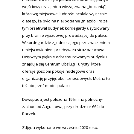
wejściowy oraz jedna wieża, zwana „bocianią”,
która wg miejscowej ludności ocalała wyłącznie
dlatego, że było na niej bocianie gniazdo. Po za
tym przetrwał budynek kordegardy usytuowany
przy bramie wjazdowej prowadzącej do pałacu.
W kordegardzie zgodnie z jego przeznaczeniem i
umiejscowieniem przebywała straż pałacowa.
Dziś w tym pięknie odrestaurowanym budynku
znajduje się Centrum Obsługi Turysty, które
oferuje gościom pokoje noclegowe oraz
organizację przyjęć okolicznościowych. Można tu
też obejrzeć model pałacu.
Dowspuda jest położona 19 km na północny-
zachód od Augustowa, przy drodze nr 664 do
Raczek.
Zdjęcia wykonano we wrześniu 2020 roku.