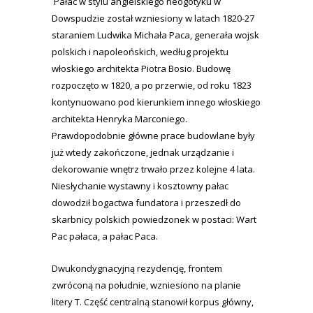
Pałac w stylu angielskiego neogotyku w
Dowspudzie został wzniesiony w latach 1820-27
staraniem Ludwika Michała Paca, generała wojsk
polskich i napoleońskich, według projektu
włoskiego architekta Piotra Bosio. Budowę
rozpoczęto w 1820, a po przerwie, od roku 1823
kontynuowano pod kierunkiem innego włoskiego
architekta Henryka Marconiego.
Prawdopodobnie główne prace budowlane były
już wtedy zakończone, jednak urządzanie i
dekorowanie wnętrz trwało przez kolejne 4 lata.
Niesłychanie wystawny i kosztowny pałac
dowodził bogactwa fundatora i przeszedł do
skarbnicy polskich powiedzonek w postaci: Wart
Pac pałaca, a pałac Paca.
Dwukondygnacyjną rezydencję, frontem
zwróconą na południe, wzniesiono na planie
litery T. Część centralną stanowił korpus główny,