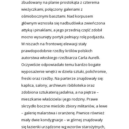
zbudowany na planie prostokąta z czterema
wieżyczkami, połączony galeriami z
ośmiobocznymi basztami. Nad korpusem
głównym wznosiła się nadbudówka zwieńczona
attyką i pinaklami, a jego przednią część zdobił
mocno wysunięty portyk pełniący rolę podjazdu.
W niszach na frontowej elewacji stały
prawdopodobnie rzeźby królów polskich
autorstwa włoskiego rzeźbiarza Carla Aurelli.
Oczywiście odpowiadało temu bardzo bogate
wyposażenie wnętrz w dzieła sztuki, polichromie,
freski oraz rzeźby. Na parterze znajdowały się:
kaplica, salony, archiwum i biblioteka oraz
zdobiona sztukaterią jadalnia, a na piętrze –
mieszkanie właściciela i jego rodziny. Prawe
skrzydło boczne mieściło zbiory militariów, a lewe
– galerię malarstwa i oranżerię. Piwnice również
miały dwie kondygnacje – w górnej znajdowały
się łazienki urządzone wg wzorów starożytnych,