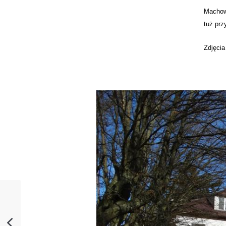
Machowi
tuż prz
Zdjęci