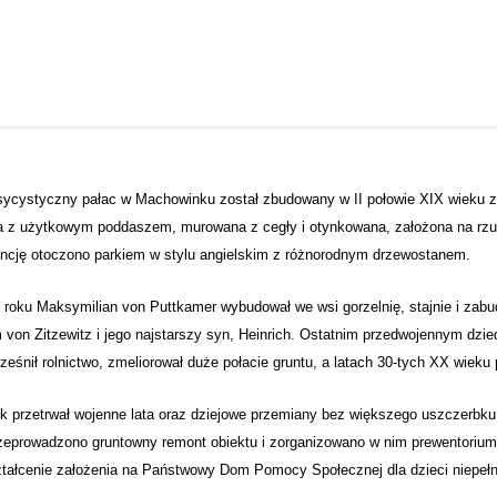
ycystyczny pałac w Machowinku został zbudowany w II połowie XIX wieku z i
a z użytkowym poddaszem, murowana z cegły i otynkowana, założona na rzu
ncję otoczono parkiem w stylu angielskim z różnorodnym drzewostanem.
roku Maksymilian von Puttkamer wybudował we wsi gorzelnię, stajnie i zabu
 von Zitzewitz i jego najstarszy syn, Heinrich. Ostatnim przedwojennym dzi
eśnił rolnictwo, zmeliorował duże połacie gruntu, a latach 30-tych XX wieku
 przetrwał wojenne lata oraz dziejowe przemiany bez większego uszczerbku 
zeprowadzono gruntowny remont obiektu i zorganizowano w nim prewentorium
tałcenie założenia na Państwowy Dom Pomocy Społecznej dla dzieci niepełn