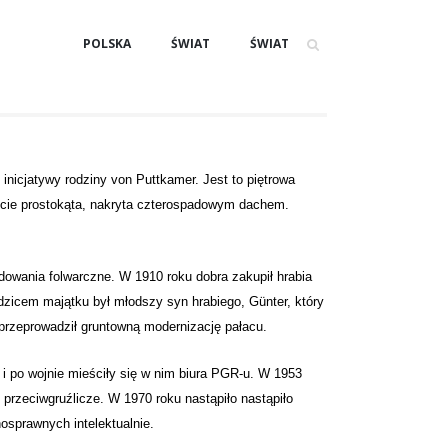
POLSKA
ŚWIAT
ŚWIAT
nicjatywy rodziny von Puttkamer. Jest to piętrowa
cie prostokąta, nakryta czterospadowym dachem.
dowania folwarczne. W 1910 roku dobra zakupił hrabia
edzicem majątku był młodszy syn hrabiego, Günter, który
 przeprowadził gruntowną modernizację pałacu.
i po wojnie mieściły się w nim biura PGR-u.
W 1953
 przeciwgruźlicze. W
1970 roku nastąpiło nastąpiło
osprawnych intelektualnie.