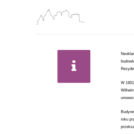
Neoklas
budowl
Rezyde
W 1901 
Wilhelm
unowocz
Budynek
roku pr
przeksz