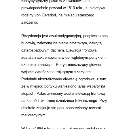
Klasycystyczny pałac w Sławnikowicach
prawdopodobnie powstał w 1810 roku, z inicjatywy
rodziny von Gersdorf, na miejscu starszego
założenia.
Rezydencja jest dwukondygnacyjną, podpiwniczoną
budowlą, założoną na planie prostokąta, nakrytą
czterospadowym dachem. Elewacja frontowa
została zaakcentowana w osi wgłębnym portykiem
czterokolumnowym. Portyk mieszczący główne
wejście zwieńczono trójkątnym szczytem.
Podobnie ukształtowano elewację ogrodową, z tym,
że w miejscu portyku wzniesiono taras wsparty na
słupach. Pałac zwrócony został elewacją frontową
na zachód, w stronę dziedzińca folwarcznego. Przy
obiekcie znajduje się park poprzecinany rowami
melioracyjnymi.
W lipcu 1864 roku majątek z
akupiony został przez